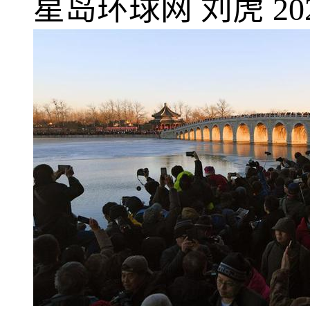
星岛环球网
刘虎
20