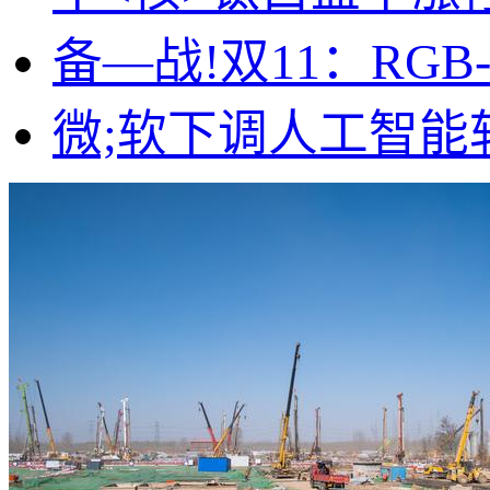
备—战!双11：RGB
微;软下调人工智能