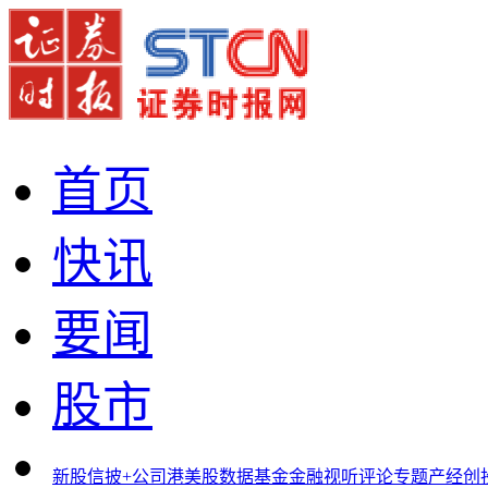
首页
快讯
要闻
股市
新股
信披+
公司
港美股
数据
基金
金融
视听
评论
专题
产经
创