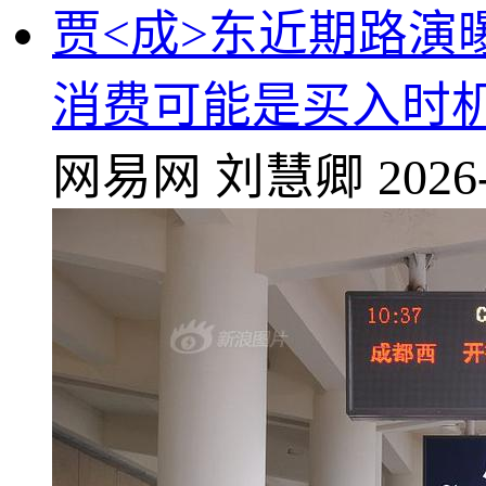
贾<成>东近期路演
消费可能是买入时
网易网
刘慧卿
2026