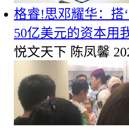
格睿!思邓耀华：搭
50亿美元的资本用
悦文天下
陈凤馨
20