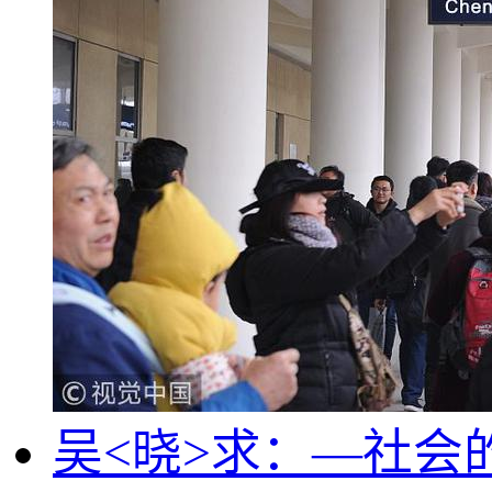
吴<晓>求：—社