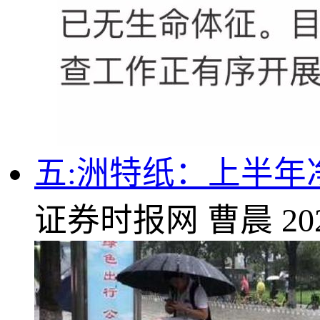
五:洲特纸：上半年净利
证券时报网
曹晨
20