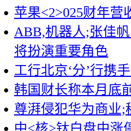
苹果<2>025财年
ABB,机器人;张
将扮演重要角色
工行北京‘分’行携
韩国财长称本月底前
尊湃侵犯华为商业;
中<核>钛白盘中涨