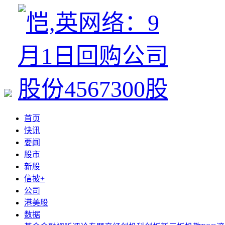
首页
快讯
要闻
股市
新股
信披+
公司
港美股
数据