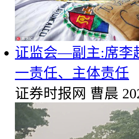
证监会—副主:席
一责任、主体责任
证券时报网
曹晨
20