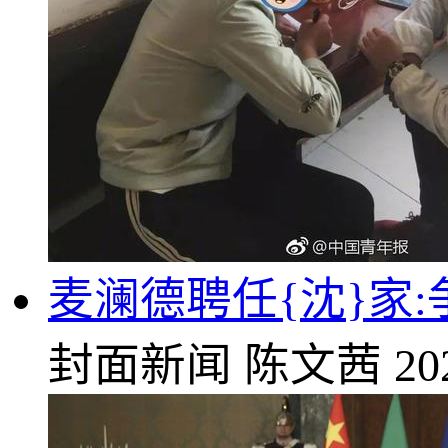
麦澜德聘任{沈}家
封面新闻
陈文茜
20