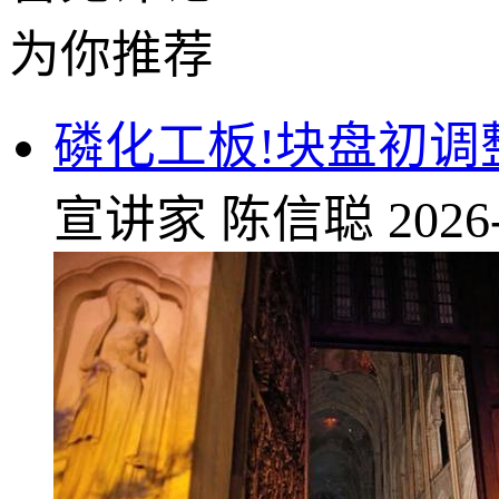
为你推荐
磷化工板!块盘初调
宣讲家
陈信聪
2026