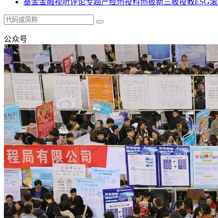
基金
金融
视听
评论
专题
产经
创投
科创板
新三板
投教
ESG
滚
公众号