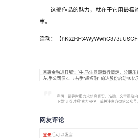
这部作品的魅力，就在于它用最极
事。
活动：【
hKszRFt4WyWwhC373uUSCF
普惠金融进县域‘：’牛,马生意跟着行情走，分期
左,手公司债<、>右手“超短融” 韵达股份启动40
声明：证券时报力求信息真实、准确，文章提及内
下载“证券时报”官方APP，或关注官方微信公众
网友评论
登录
后可以发言