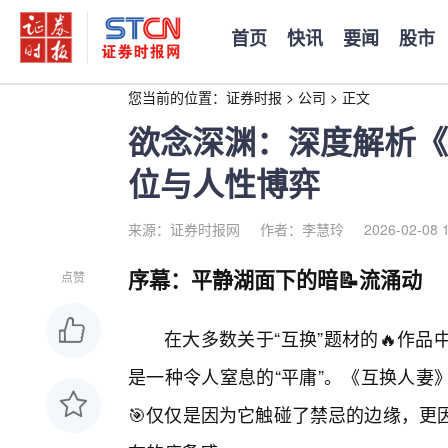
首页
快讯
要闻
股市
您当前的位置：
证券时报
>
公司
>
正文
欲念深渊：深度解析《
位与人性博弈
来源：证券时报网
作者：李慧玲
2026-02-08 
序幕：平静湖面下的暗📝流涌动
点赞
在大多数关于“互换”题材的🔥作
是一种令人窒息的“平庸”。《互换人妻
🎯仅仅是因为它触碰了禁忌的边缘，更